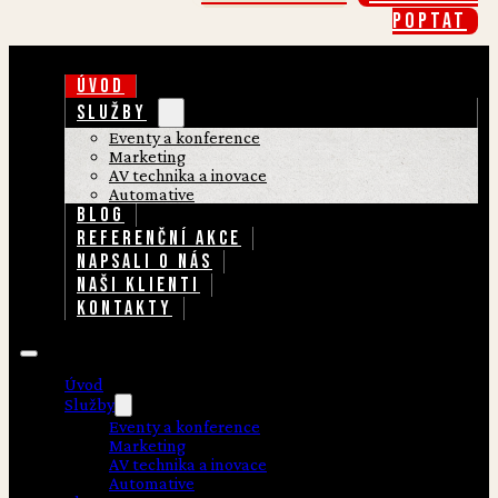
poptat
ÚVOD
SLUŽBY
Eventy a konference
Marketing
AV technika a inovace
Automative
BLOG
REFERENČNÍ AKCE
NAPSALI O NÁS
NAŠI KLIENTI
KONTAKTY
Úvod
Služby
Eventy a konference
Marketing
AV technika a inovace
Automative