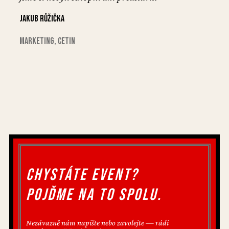
Jakub Růžička
marketing, Cetin
Chystáte event?
Pojďme na to spolu.
Nezávazně nám napište nebo zavolejte — rádi