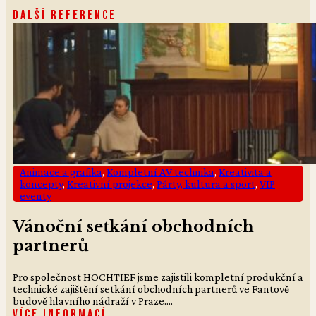
Další reference
Animace a grafika
,
Kompletní AV technika
,
Kreativita a
koncepty
,
Kreativní projekce
,
Párty, kultura a sport
,
VIP
eventy
Vánoční setkání obchodních
partnerů
Pro společnost HOCHTIEF jsme zajistili kompletní produkční a
technické zajištění setkání obchodních partnerů ve Fantově
budově hlavního nádraží v Praze....
Více informací