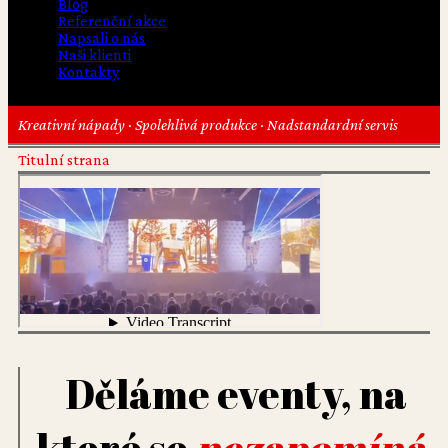
Blog
Referenční akce
Napsali o nás
Naši klienti
Kontakty
Kreativní nápady · Spolehlivá produkce · Nadstandardní servis
Titulní strana
Děláme eventy, na