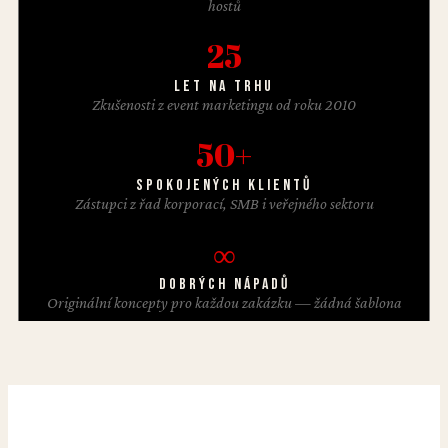
hostů
25
Let na trhu
Zkušenosti z event marketingu od roku 2010
50
+
Spokojených klientů
Zástupci z řad korporací, SMB i veřejného sektoru
∞
Dobrých nápadů
Originální koncepty pro každou zakázku — žádná šablona