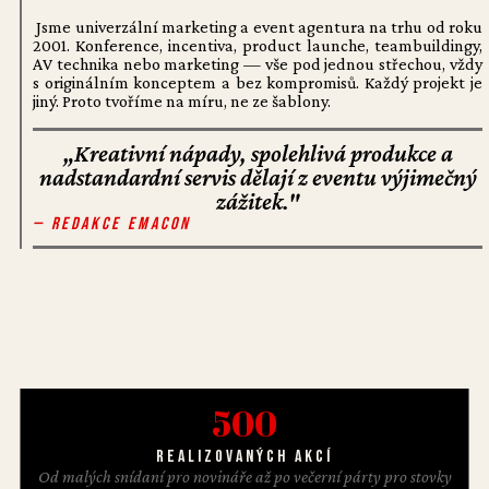
Jsme univerzální marketing a event agentura na trhu od roku
2001. Konference, incentiva, product launche, teambuildingy,
AV technika nebo marketing — vše pod jednou střechou, vždy
s originálním konceptem a bez kompromisů. Každý projekt je
jiný. Proto tvoříme na míru, ne ze šablony.
„Kreativní nápady, spolehlivá produkce a
nadstandardní servis dělají z eventu výjimečný
zážitek."
— Redakce EMACON
500
Realizovaných akcí
Od malých snídaní pro novináře až po večerní párty pro stovky