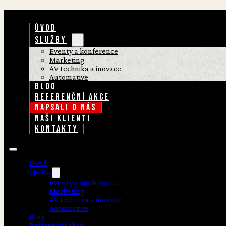
ÚVOD
SLUŽBY
Eventy a konference
Marketing
AV technika a inovace
Automative
BLOG
REFERENČNÍ AKCE
NAPSALI O NÁS
NAŠI KLIENTI
KONTAKTY
Úvod
Služby
Eventy a konference
Marketing
AV technika a inovace
Automative
Blog
Referenční akce