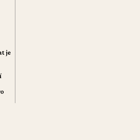
t je
í
ro