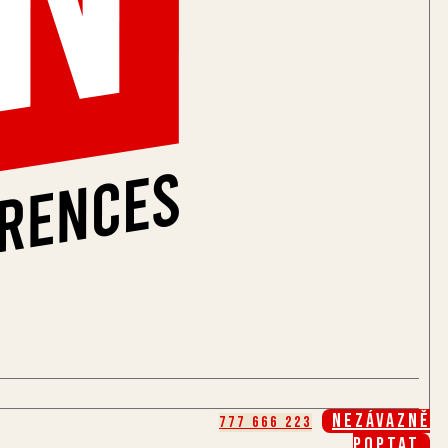
Nezávazně
777 666 223
poptat