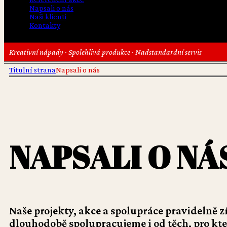
Napsali o nás
Naši klienti
Kontakty
Kreativní nápady · Spolehlivá produkce · Nadstandardní servis
Titulní strana
Napsali o nás
NAPSALI O NÁ
Naše projekty, akce a spolupráce pravidelně zí
dlouhodobě spolupracujeme i od těch, pro kte