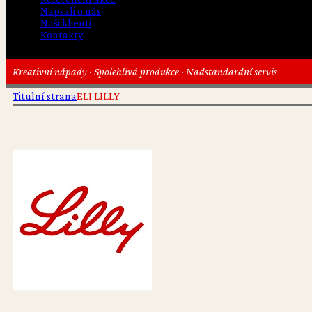
Napsali o nás
Naši klienti
Kontakty
Kreativní nápady · Spolehlivá produkce · Nadstandardní servis
Titulní strana
ELI LILLY