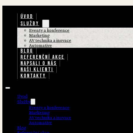
ÚVOD
SLUŽBY
Eventy a konference
Marketing
AV technika a inovace
Automative
BLOG
REFERENČNÍ AKCE
NAPSALI O NÁS
NAŠI KLIENTI
KONTAKTY
Úvod
Služby
Eventy a konference
Marketing
AV technika a inovace
Automative
Blog
Referenční akce