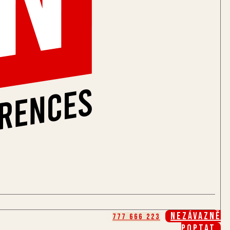
Nezávazně
777 666 223
poptat