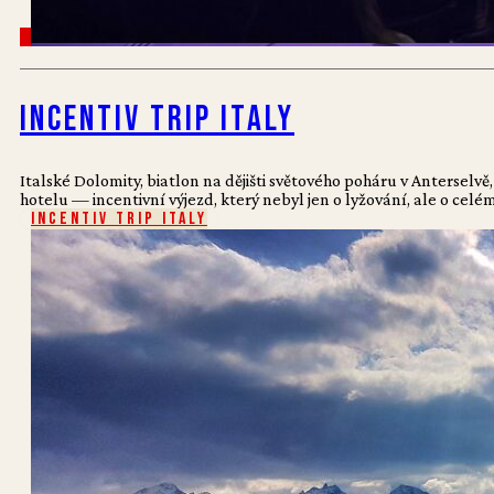
Incentiv Trip Italy
Italské Dolomity, biatlon na dějišti světového poháru v Antersel
hotelu — incentivní výjezd, který nebyl jen o lyžování, ale o celém
Incentiv Trip Italy