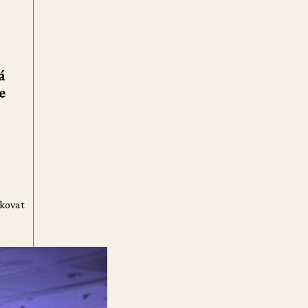
á
e
ukovat