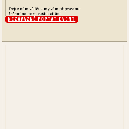
Dejte nám vědět a my vám připravíme
řešení na míru vaším cílům
Nezávazně poptat event