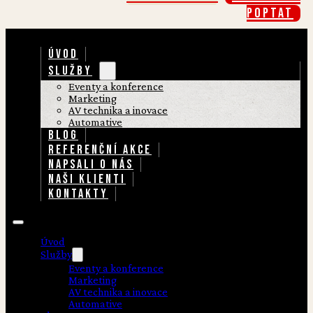
poptat
ÚVOD
SLUŽBY
Eventy a konference
Marketing
AV technika a inovace
Automative
BLOG
REFERENČNÍ AKCE
NAPSALI O NÁS
NAŠI KLIENTI
KONTAKTY
Úvod
Služby
Eventy a konference
Marketing
AV technika a inovace
Automative