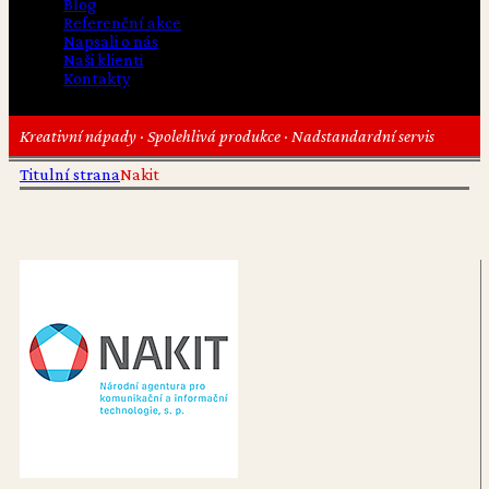
Blog
Referenční akce
Napsali o nás
Naši klienti
Kontakty
Kreativní nápady · Spolehlivá produkce · Nadstandardní servis
Titulní strana
Nakit