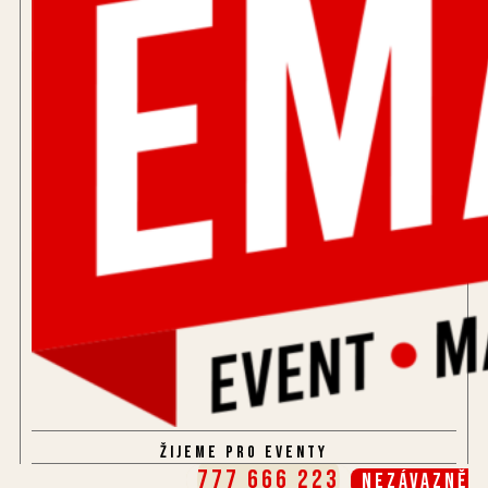
Žijeme pro eventy
777 666 223
Nezávazně