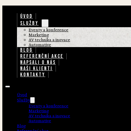
ÚVOD
SLUŽBY
Eventy a konference
Marketing
AV technika a inovace
Automative
BLOG
REFERENČNÍ AKCE
NAPSALI O NÁS
NAŠI KLIENTI
KONTAKTY
Úvod
Služby
Eventy a konference
Marketing
AV technika a inovace
Automative
Blog
Referenční akce