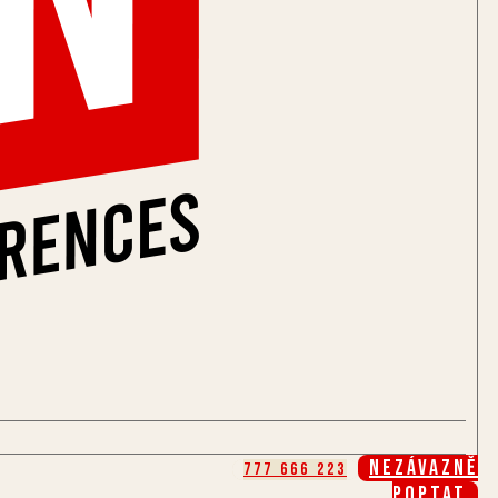
Nezávazně
777 666 223
poptat