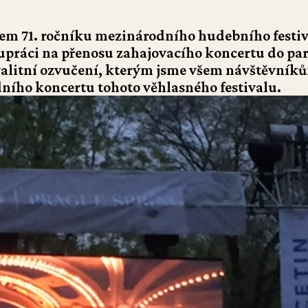
rem 71. ročníku mezinárodního hudebního festi
olupráci na přenosu zahajovacího koncertu do pa
kvalitní ozvučení, kterým jsme všem návštěvník
ního koncertu tohoto věhlasného festivalu.