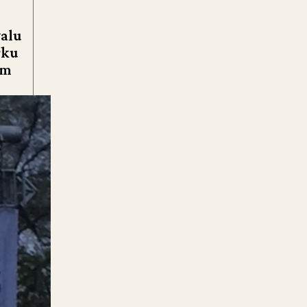
valu
rku
ům