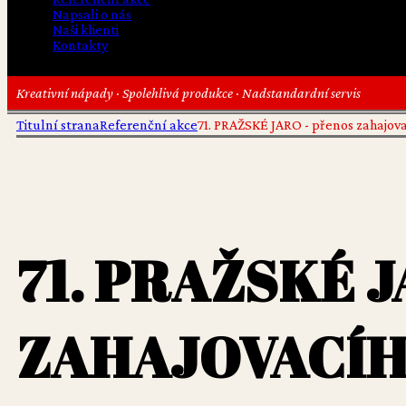
Napsali o nás
Naši klienti
Kontakty
Kreativní nápady · Spolehlivá produkce · Nadstandardní servis
Titulní strana
Referenční akce
71. PRAŽSKÉ JARO - přenos zahajov
71. PRAŽSKÉ 
ZAHAJOVACÍ