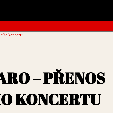
acího koncertu
JARO – PŘENOS
HO KONCERTU