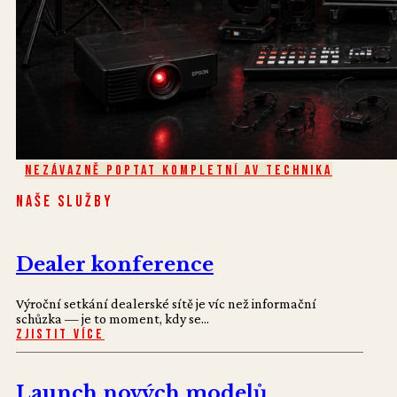
Nezávazně poptat Kompletní AV technika
Naše služby
Dealer konference
Výroční setkání dealerské sítě je víc než informační
schůzka — je to moment, kdy se...
Zjistit více
Launch nových modelů