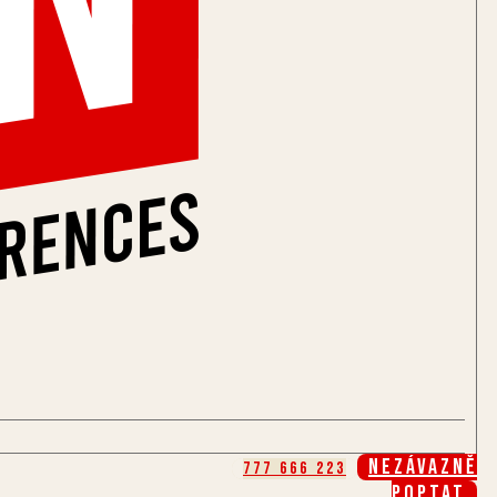
Nezávazně
777 666 223
poptat