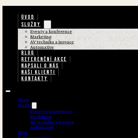
ÚVOD
SLUŽBY
Eventy a konference
Marketing
AV technika a inovace
Automative
BLOG
REFERENČNÍ AKCE
NAPSALI O NÁS
NAŠI KLIENTI
KONTAKTY
Úvod
Služby
Eventy a konference
Marketing
AV technika a inovace
Automative
Blog
Referenční akce