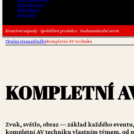
Napsali o nás
Naši klienti
Kontakty
Kreativní nápady · Spolehlivá produkce · Nadstandardní servis
Titulní strana
Služby
Kompletní AV technika
KOMPLETNÍ A
Zvuk, světlo, obraz — základ každého eventu,
kompletní AV techniku vlastním týmem, od pří