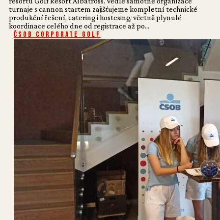
resortu Golf Resort Albatross. Vedle samotné organizace
turnaje s cannon startem zajišťujeme kompletní technické
produkční řešení, catering i hostesing, včetně plynulé
koordinace celého dne od registrace až po...
ČSOB Corporate Golf