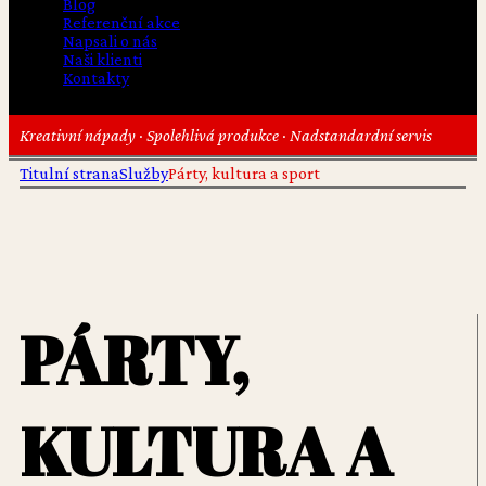
Blog
Referenční akce
Napsali o nás
Naši klienti
Kontakty
Kreativní nápady · Spolehlivá produkce · Nadstandardní servis
Titulní strana
Služby
Párty, kultura a sport
PÁRTY,
KULTURA A