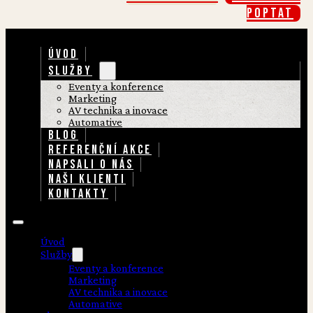
poptat
ÚVOD
SLUŽBY
Eventy a konference
Marketing
AV technika a inovace
Automative
BLOG
REFERENČNÍ AKCE
NAPSALI O NÁS
NAŠI KLIENTI
KONTAKTY
Úvod
Služby
Eventy a konference
Marketing
AV technika a inovace
Automative