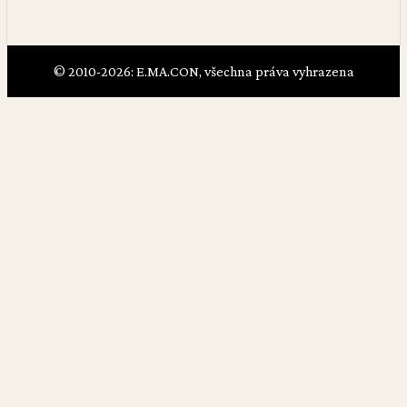
© 2010-2026: E.MA.CON, všechna práva vyhrazena