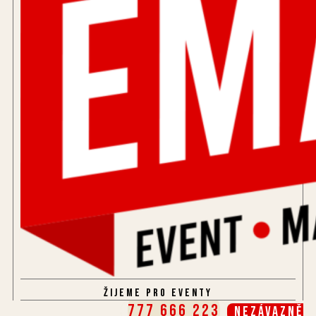
Žijeme pro eventy
777 666 223
Nezávazně