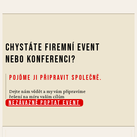
Chystáte firemní event
nebo konferenci?
Pojďme ji připravit společně.
Dejte nám vědět a my vám připravíme
řešení na míru vaším cílům
Nezávazně poptat event