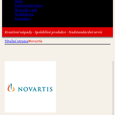
Blog
Referenční akce
Napsali o nás
Naši klienti
Kontakty
Kreativní nápady · Spolehlivá produkce · Nadstandardní servis
Titulní strana
Novartis