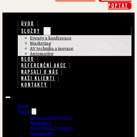
poptat
ÚVOD
SLUŽBY
Eventy a konference
Marketing
AV technika a inovace
Automative
BLOG
REFERENČNÍ AKCE
NAPSALI O NÁS
NAŠI KLIENTI
KONTAKTY
Úvod
Služby
Eventy a konference
Marketing
AV technika a inovace
Automative