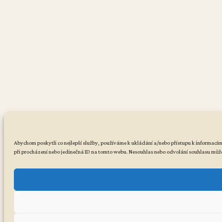
Abychom poskytli co nejlepší služby, používáme k ukládání a/nebo přístupu k informacím 
při procházení nebo jedinečná ID na tomto webu. Nesouhlas nebo odvolání souhlasu může n