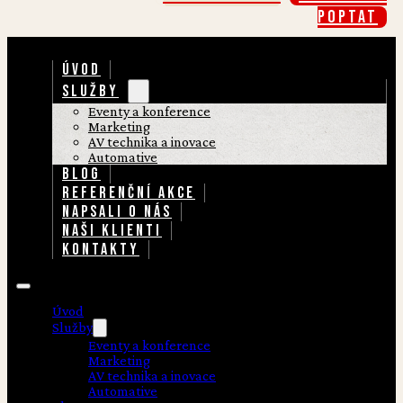
poptat
ÚVOD
SLUŽBY
Eventy a konference
Marketing
AV technika a inovace
Automative
BLOG
REFERENČNÍ AKCE
NAPSALI O NÁS
NAŠI KLIENTI
KONTAKTY
Úvod
Služby
Eventy a konference
Marketing
AV technika a inovace
Automative