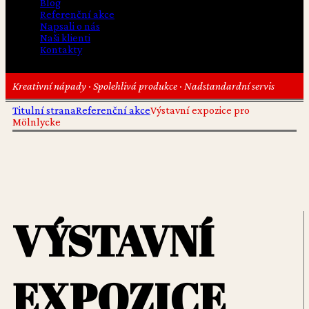
Blog
Referenční akce
Napsali o nás
Naši klienti
Kontakty
Kreativní nápady · Spolehlivá produkce · Nadstandardní servis
Titulní strana
Referenční akce
Výstavní expozice pro
Mölnlycke
VÝSTAVNÍ
EXPOZICE