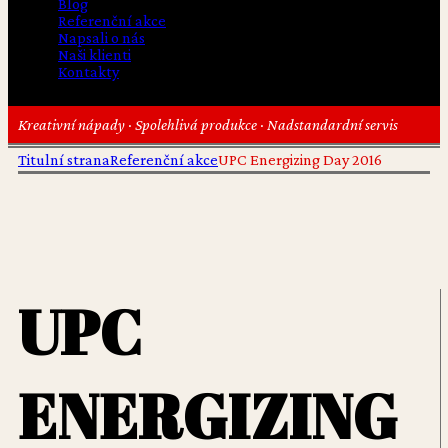
Blog
Referenční akce
Napsali o nás
Naši klienti
Kontakty
Kreativní nápady · Spolehlivá produkce · Nadstandardní servis
Titulní strana
Referenční akce
UPC Energizing Day 2016
UPC
ENERGIZING