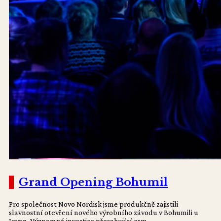
Další reference
Grand Opening Bohumil
Pro společnost Novo Nordisk jsme produkčně zajistili
slavnostní otevření nového výrobního závodu v Bohumili u
Jevan. Významná investice přesahující osm...