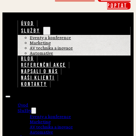
poptat
ÚVOD
SLUŽBY
Eventy a konference
Marketing
AV technika a inovace
Automative
BLOG
REFERENČNÍ AKCE
NAPSALI O NÁS
NAŠI KLIENTI
KONTAKTY
Úvod
Služby
Eventy a konference
Marketing
AV technika a inovace
Automative