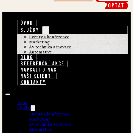
poptat
ÚVOD
SLUŽBY
Eventy a konference
Marketing
AV technika a inovace
Automative
BLOG
REFERENČNÍ AKCE
NAPSALI O NÁS
NAŠI KLIENTI
KONTAKTY
Úvod
Služby
Eventy a konference
Marketing
AV technika a inovace
Automative