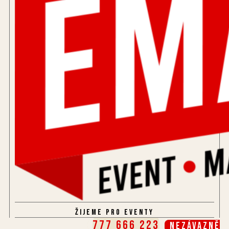
Žijeme pro eventy
777 666 223
Nezávazně