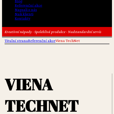
Blog
Referenční akce
Napsali o nás
Naši klienti
Kontakty
Kreativní nápady · Spolehlivá produkce · Nadstandardní servis
Titulní strana
Referenční akce
Viena TechNet
VIENA
TECHNET